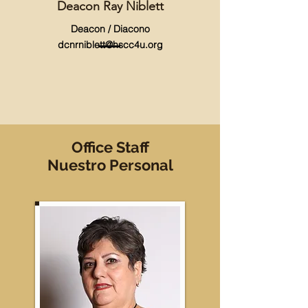
Deacon Ray Niblett
Deacon / Diacono
dcnrniblett@hscc4u.org
Office Staff
Nuestro Personal